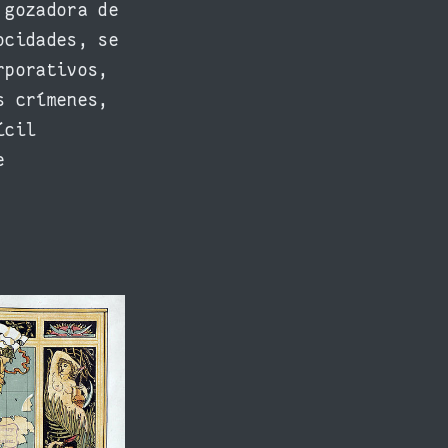
 gozadora de
ocidades, se
rporativos,
s crímenes,
ícil
e