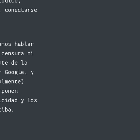
iódico,
, conectarse
amos hablar
 censura ni
nte de lo
r Google, y
almente)
mponen
icidad y los
ciba.