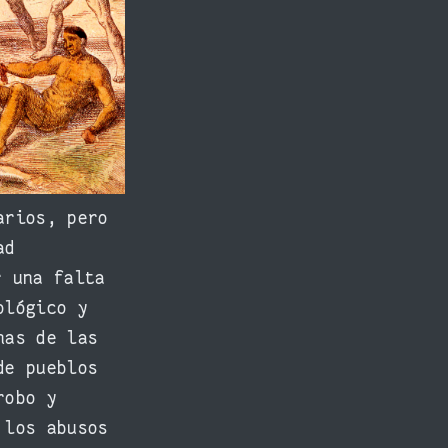
arios, pero
ad
r una falta
ológico y
nas de las
de pueblos
robo y
 los abusos