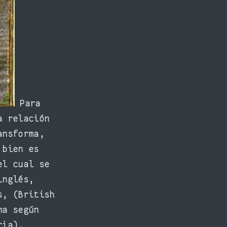
Para
a relación
ansforma,
 bien es
el cual se
inglés,
s, (British
ma según
ria),