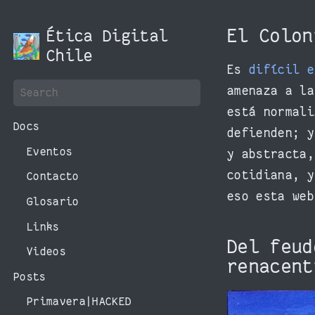
El Colo
Ética Digital
Chile
Es
difícil 
amenaza a la
está normali
Docs
defienden; y
Eventos
y abstracta,
cotidiana, y
Contacto
eso esta web
Glosario
Links
Del feud
Videos
renacen
Posts
Primavera|HACKED