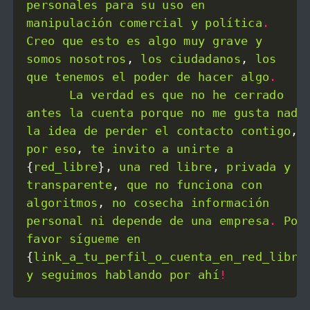
personales
para
su
uso
en
manipulación
comercial
y
política
.
Creo
que
esto
es
algo
muy
grave
y
somos
nosotros
, 
los
ciudadanos
, 
los
que
tenemos
el
poder
de
hacer
algo
.
La
verdad
es
que
no
he
cerrado
antes
la
cuenta
porque
no
me
gusta
nada
la
idea
de
perder
el
contacto
contigo
, 
por
eso
, 
te
invito
a
unirte
a
{
red_libre
}, 
una
red
libre
, 
privada
y
transparente
, 
que
no
funciona
con
algoritmos
, 
no
cosecha
información
personal
ni
depende
de
una
empresa
.
Por
favor
sígueme
en
{
link_a_tu_perfil_o_cuenta_en_red_libre
y
seguimos
hablando
por
ahí
!