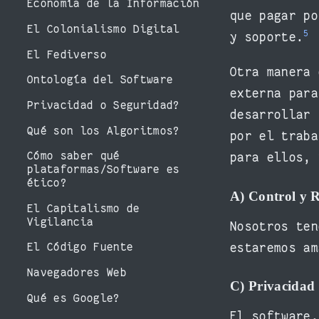
Economía de la Información
que pagar po
El Colonialismo Digital
5
y soporte.
El Fediverso
Otra manera 
Ontología del Software
externa para
Privacidad o Seguridad?
desarrollar 
Qué son los Algoritmos?
por el traba
Cómo saber qué
para ellos, 
plataformas/Software es
ético?
A) Control y R
El Capitalismo de
Vigilancia
Nosotros ten
estaremos am
El Código Fuente
Navegadores Web
C) Privacidad
Qué es Google?
El software,