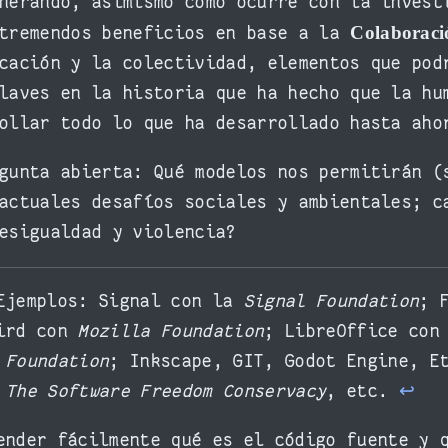
nerando, asimismo como ocurre con la invest
Colaboraci
 tremendos beneficios en base a la
cación y la colectividad, elementos que pod
laves en la historia que ha hecho que la hu
ollar todo lo que ha desarrollado hasta aho
gunta abierta: Qué modelos nos permitirán (
actuales desafíos sociales y ambientales; c
esigualdad y violencia?
Ejemplos: Signal con la
Signal Foundation
; 
bird con
Mozilla Foundation
; LibreOffice co
 Foundation
; Inkscape, GIT, Godot Engine, E
n
The Software Freedom Conservacy
, etc.
↩︎
ender fácilmente qué es el código fuente y 