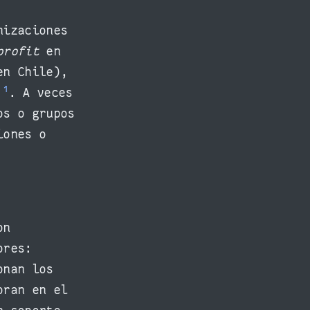
nizaciones
profit
en
en Chile),
1
s
. A veces
os o grupos
iones o
on
ores:
onan los
oran en el