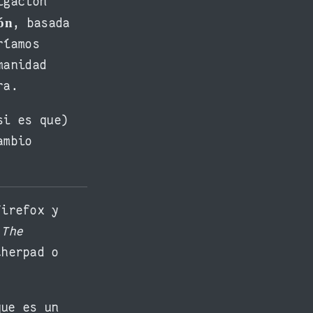
igación
ón
, basada
ríamos
manidad
ra.
si es que)
ambio
Firefox y
n
The
therpad o
que es un