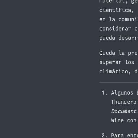
material, ge
científica,
en la comuni
considerar c
pueda desarr
Queda la pre
superar los 
climático, d
Algunos 
Thunder
Document
Wine co
Para ent