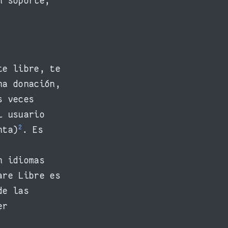
n soporte,
te libre, te
na donación,
s veces
l usuario
2
nta)
. Es
n idiomas
are Libre es
de las
er