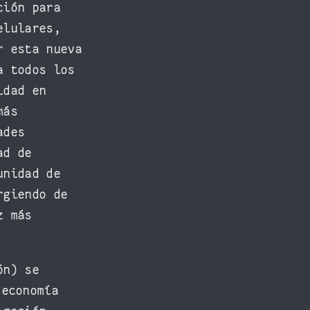
ción para
elulares,
r esta nueva
a todos los
idad en
más
ades
ad de
unidad de
rgiendo de
z más
ón) se
economía