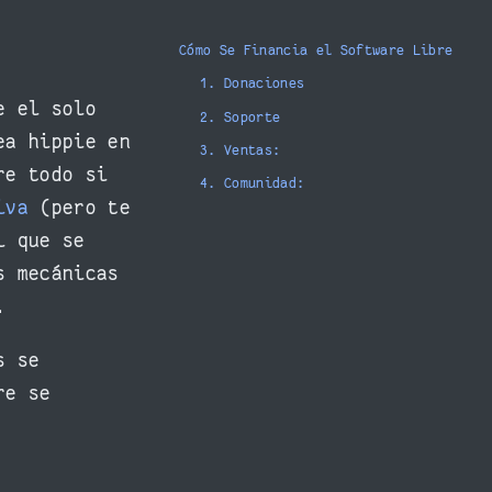
Cómo Se Financia el Software Libre
1. Donaciones
e el solo
2. Soporte
ea hippie en
3. Ventas:
re todo si
4. Comunidad:
iva
(pero te
l que se
s mecánicas
.
s se
re se