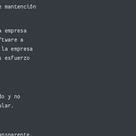
e mantención
a empresa
ftware a
 la empresa
s esfuerzo
do y no
ular.
ansparente,