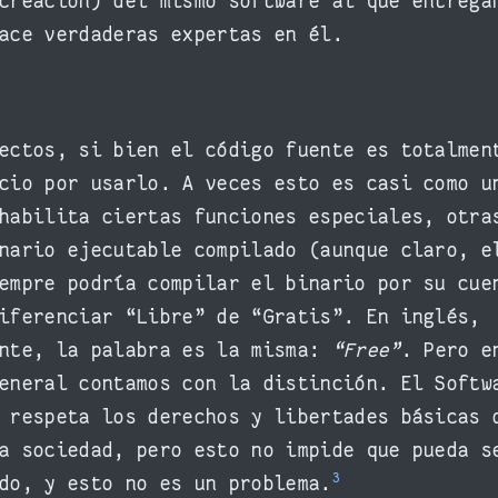
creación) del mismo software al que entrega
ace verdaderas expertas en él.
ectos, si bien el código fuente es totalmen
cio por usarlo. A veces esto es casi como u
habilita ciertas funciones especiales, otra
nario ejecutable compilado (aunque claro, e
empre podría compilar el binario por su cue
iferenciar “Libre” de “Gratis”. En inglés,
ente, la palabra es la misma:
“Free”
. Pero e
eneral contamos con la distinción. El Softw
 respeta los derechos y libertades básicas 
a sociedad, pero esto no impide que pueda s
3
do, y esto no es un problema.