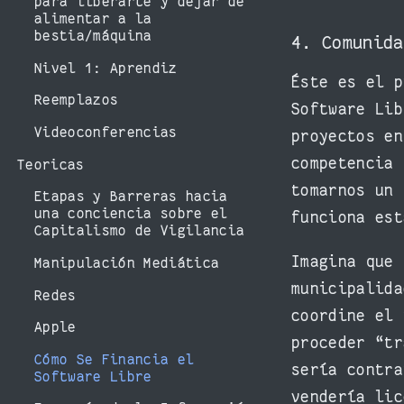
para liberarte y dejar de
alimentar a la
bestia/máquina
4. Comunid
Nivel 1: Aprendiz
Éste es el p
Reemplazos
Software Lib
Videoconferencias
proyectos en
competencia 
Teoricas
tomarnos un 
Etapas y Barreras hacia
una conciencia sobre el
funciona est
Capitalismo de Vigilancia
Imagina que 
Manipulación Mediática
municipalida
Redes
coordine el 
Apple
proceder “tr
Cómo Se Financia el
sería contra
Software Libre
vendería lic