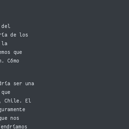
 del
ría de los
 la
emos que
n. Cómo
dría ser una
 que
, Chile. El
guramente
que nos
Tendríamos