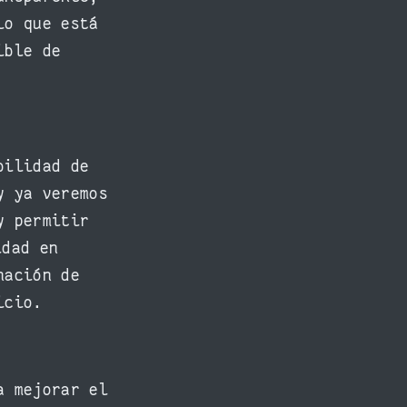
lo que está
ible de
bilidad de
y ya veremos
y permitir
idad en
nación de
icio.
a mejorar el