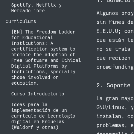
1. Donacio
Spotify, Netflix y
Mercadolibre
Algunos proy
Curriculums
sin fines d
E.E.U.U; con
[EN] The Freedom Ladder
for Educational
que están l
Institutions: A
no se trata 
certification system to
promote the adoption of
que reciben 
Free Software and Ethical
Digital Platforms by
crowdfundin
Institutions, specially
those involved on
education.
2. Soporte
Curso Introductorio
La gran mayo
Ideas para la
GNU/Linux, y
implementación de un
currículo de tecnología
instalan, co
digital en Escuelas
problemas, e
(Waldorf y otras)